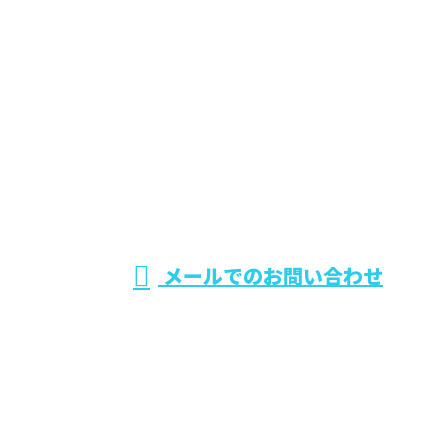
お電話でのお問い合わせ
0242-75-5393
福島県会津若松市
などでエクステリ
※営業電話お断り
メールでのお問い合わせ
ア（外構工事）や土木工事なら株式会社葵興業へ
ホーム
業務案内