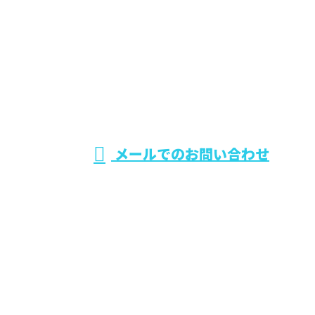
お電話でのお問い合わせ
0242-75-5393
福島県会津若松市
などでエクステリ
※営業電話お断り
メールでのお問い合わせ
ア（外構工事）や土木工事なら株式会社葵興業へ
ホーム
業務案内
施工実績
採用情報
会社概要