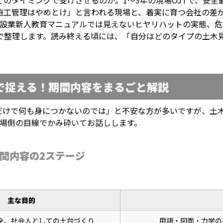
のタイミングで受けさせるのか。1〜3年の現場OJTで、安全
施工管理はやめとけ」と言われる現場と、着実に育つ会社の差
建設業新人教育マニュアルでは見えないヒヤリハットの実態、
で整理します。読み終える頃には、「自分はどのタイプの土木
で捉える！期間内容をまるごと解説
だけで何も身につかないのでは」と不安な方が多いですが、土
現場側の目線でかみ砕いてお話しします。
間内容の2ステージ
主な目的
全、社会人としての土台づくり
用語・図面・力学の