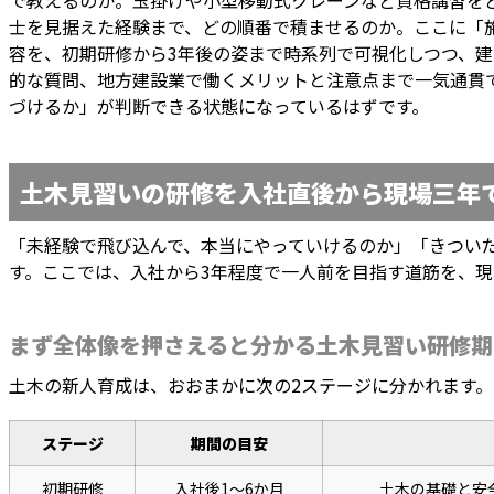
で教えるのか。玉掛けや小型移動式クレーンなど資格講習をど
士を見据えた経験まで、どの順番で積ませるのか。ここに「
容を、初期研修から3年後の姿まで時系列で可視化しつつ、
的な質問、地方建設業で働くメリットと注意点まで一気通貫
づけるか」が判断できる状態になっているはずです。
土木見習いの研修を入社直後から現場三年
「未経験で飛び込んで、本当にやっていけるのか」「きつい
す。ここでは、入社から3年程度で一人前を目指す道筋を、
まず全体像を押さえると分かる土木見習い研修期
土木の新人育成は、おおまかに次の2ステージに分かれます。
ステージ
期間の目安
初期研修
入社後1〜6か月
土木の基礎と安